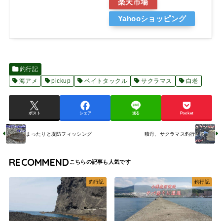
楽天市場
Yahooショッピング
釣行記
海アメ
pickup
ベイトタックル
サクラマス
白老
ポスト
シェア
送る
Pocket
まったりと堤防フィッシング
積丹、サクラマス釣行
RECOMMEND
釣行記
釣行記