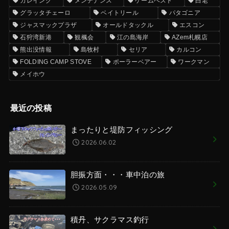
カレイング
メンテナンス
ゲームベスト
白老
グラッタチェーロ
ベイトリール
パタゴニア
ジャスマックプラザ
オールドタックル
エスコン
石狩湾新港
観楓会
江の島海岸
AZem札幌店
熊出没情報
島牧村
セリア
カルコン
FOLDING CAMP STOVE
ポーラーベアー
ワークマン
メイホウ
最近の投稿
まったりと堤防フィッシング
2026.06.02
胆振方面・・・車中泊の旅
2026.05.09
積丹、サクラマス釣行