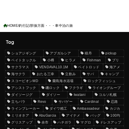
HOME
釣行記
胆振方面・・・車中泊の旅
Tag
ショアジギング
アブガルシア
積丹
pickup
ベイトタックル
小樽
ヒラメ
Fishman
ブリ
サクラマス
VENDAVAL10.1M
ベイトロッド
海アメ
海サクラ
おたる三幸
立飲み
サバ
キャンプ
スコーピオンMD
蘭島海水浴場
ロックフィッシュ
アシストフック
磯ロック
フクラギ
ライオングループ
ダイソージグ
ダイソー
Iwatani
コルソ札幌
立ちパラ
Revo
サバゲー
Cardinal
忍路
ラインブレーカー
ダイワ精工
Ambassadeur
カジカ
ミリオネア
AbuGarcia
アイナメ
バッグ
100均
グリスアップ
余市
ハチガラ
マグロ
ドレスアップ