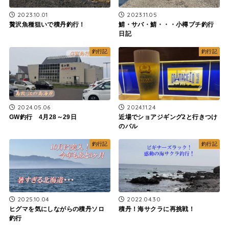
2023.10.01
2023.11.05
贅沢魚種狙いで積丹釣行！
鯖・サバ・鯖・・・小樽プチ釣行
日記
釣行記
釣行記
2024.05.06
2024.11.24
GW釣行 4月28～29日
近場でショアジギング2と行きつけ
のバル
釣行記
釣行記
2025.10.04
2022.04.30
ヒグマを気にしながらの積丹ソロ
積丹！海サクラに再挑戦！
釣行