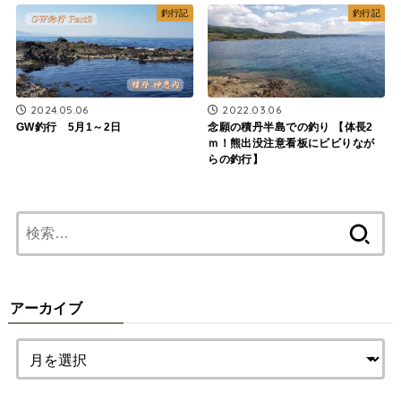
釣行記
釣行記
2024.05.06
2022.03.06
GW釣行 5月1～2日
念願の積丹半島での釣り 【体長2
ｍ！熊出没注意看板にビビりなが
らの釣行】
検
索:
アーカイブ