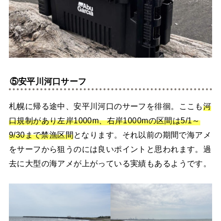
⑤安平川河口サーフ
札幌に帰る途中、安平川河口のサーフを徘徊。ここも
河
口規制があり左岸1000m、右岸1000mの区間は5/1～
9/30まで禁漁区間
となります。それ以前の期間で海アメ
をサーフから狙うのには良いポイントと思われます。過
去に大型の海アメが上がっている実績もあるようです。