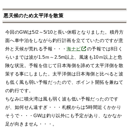
悪天候のため太平洋を散策
今回のGWは5/2～5/10と長い休暇となりました。積丹方
面へ車中泊をしながら釣行計画を立てていたのですが意
外と天候が荒れる予報・・・
海ナビ
の予報では8日く
らいまでは波が1.5ｍ～2.5m以上、風速も10ｍ以上と危
険な状況。予報を信じて日本海側を諦めて太平洋側を散
策する事にしました。太平洋側は日本海側と比べると波
も低く風も弱い予報だったので、ポイント開拓を兼ねて
の釣行です。
ちなみに噴火湾は風も弱く波も低い予報だったのです
が、如何せん遠すぎ・・・札幌からは5時間近くかかり
そうで・・・GWは釣り以外にも予定があり、なかなか
足が向きません・・・。