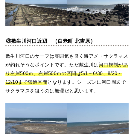
③敷生川河口近辺 （白老町 北吉原）
敷生川河口のサーフは雰囲気も良く海アメ・サクラマス
が釣れそうなポイントです。ただ敷生川は
河口規制があ
り左岸500ｍ、右岸500ｍの区間は5/1～6/30、8/20～
12/10まで禁漁区間
となります。シーズンに河口周辺で
サクラマスを狙うのは無理だと思います。