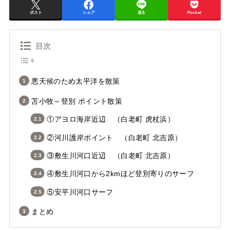
ポスト
シェア
送る
Pocket
目次
悪天候のため太平洋を散策
苫小牧～登別 ポイント散策
①アヨロ海岸近辺 （白老町 虎杖浜）
②河川護岸ポイント （白老町 北吉原）
③敷生川河口近辺 （白老町 北吉原）
④敷生川河口から2kmほど登別寄りのサーフ
⑤安平川河口サーフ
まとめ