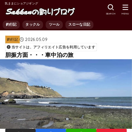
気ままにショアジギング
SEARCH
MENU
釣行記
タックル
ツール
スローな日記
2026.05.09
釣行記
当サイトは、アフィリエイト広告を利用しています
胆振方面・・・車中泊の旅