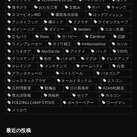
サクラマス
VENDAVAL10.1M
ベイトロッド
海アメ
海サクラ
おたる三幸
立飲み
サバ
キャンプ
スコーピオンMD
蘭島海水浴場
ロックフィッシュ
アシストフック
磯ロック
フクラギ
ライオングループ
ダイソージグ
ダイソー
Iwatani
コルソ札幌
立ちパラ
Revo
サバゲー
Cardinal
忍路
ラインブレーカー
ダイワ精工
Ambassadeur
カジカ
ミリオネア
AbuGarcia
アイナメ
バッグ
100均
グリスアップ
余市
ハチガラ
マグロ
ドレスアップ
カレイング
メンテナンス
ゲームベスト
白老
グラッタチェーロ
ベイトリール
パタゴニア
ジャスマックプラザ
オールドタックル
エスコン
石狩湾新港
観楓会
江の島海岸
AZem札幌店
熊出没情報
島牧村
セリア
カルコン
FOLDING CAMP STOVE
ポーラーベアー
ワークマン
メイホウ
最近の投稿