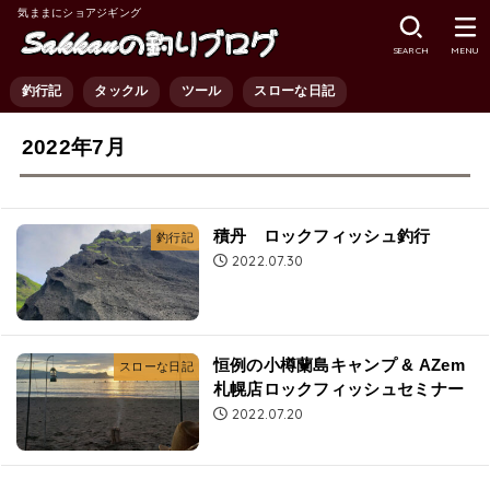
気ままにショアジギング
SEARCH
MENU
釣行記
タックル
ツール
スローな日記
2022年7月
積丹 ロックフィッシュ釣行
釣行記
2022.07.30
恒例の小樽蘭島キャンプ & AZem
スローな日記
札幌店ロックフィッシュセミナー
2022.07.20