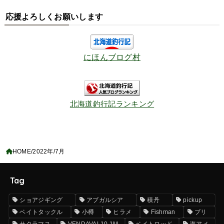
応援よろしくお願いします
にほんブログ村
北海道釣行記ランキング
HOME
2022年
7月
Tag
ショアジギング
アブガルシア
積丹
pickup
ベイトタックル
小樽
ヒラメ
Fishman
ブリ