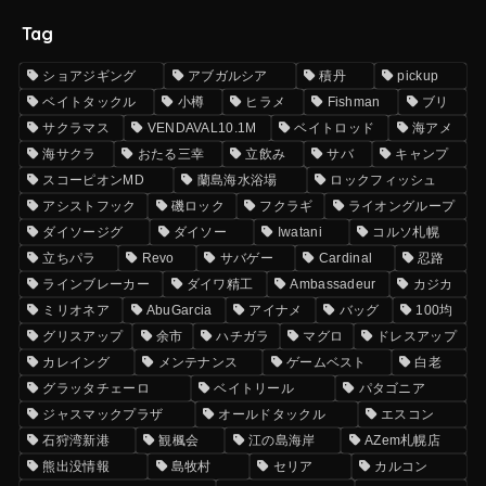
Tag
ショアジギング
アブガルシア
積丹
pickup
ベイトタックル
小樽
ヒラメ
Fishman
ブリ
サクラマス
VENDAVAL10.1M
ベイトロッド
海アメ
海サクラ
おたる三幸
立飲み
サバ
キャンプ
スコーピオンMD
蘭島海水浴場
ロックフィッシュ
アシストフック
磯ロック
フクラギ
ライオングループ
ダイソージグ
ダイソー
Iwatani
コルソ札幌
立ちパラ
Revo
サバゲー
Cardinal
忍路
ラインブレーカー
ダイワ精工
Ambassadeur
カジカ
ミリオネア
AbuGarcia
アイナメ
バッグ
100均
グリスアップ
余市
ハチガラ
マグロ
ドレスアップ
カレイング
メンテナンス
ゲームベスト
白老
グラッタチェーロ
ベイトリール
パタゴニア
ジャスマックプラザ
オールドタックル
エスコン
石狩湾新港
観楓会
江の島海岸
AZem札幌店
熊出没情報
島牧村
セリア
カルコン