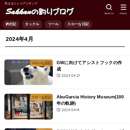
気ままにショアジギング
SEARCH
MENU
釣行記
タックル
ツール
スローな日記
2024年4月
GWに向けてアシストフックの作
スローな日記
成
2024.04.21
AbuGarcia History Museum(100
スローな日記
年の軌跡)
2024.04.14