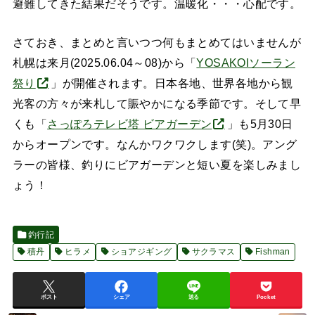
避難してきた結果だそうです。温暖化・・・心配です。
さておき、まとめと言いつつ何もまとめてはいませんが
札幌は来月(2025.06.04～08)から「
YOSAKOIソーラン
祭り
」が開催されます。日本各地、世界各地から観
光客の方々が来札して賑やかになる季節です。そして早
くも「
さっぽろテレビ塔 ビアガーデン
」も5月30日
からオープンです。なんかワクワクします(笑)。アング
ラーの皆様、釣りにビアガーデンと短い夏を楽しみまし
ょう！
釣行記
積丹
ヒラメ
ショアジギング
サクラマス
Fishman
ポスト
シェア
送る
Pocket