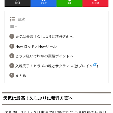
ポスト
シェア
送る
Pocket
目次
天気は最高！久しぶりに積丹方面へ
New ロッドとNewリール
ヒラメ狙いで昨年の実績ポイントへ
入魂完了！ヒラメの魂とサクラマス(はブレイク
)
まとめ
天気は最高！久しぶりに積丹方面へ
冬期間、12月～3月末までは繁忙期につき昭和のサラリ