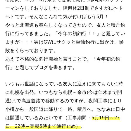
ーマンをしておりました。隔週休2日制でさすがにヘト
ヘトです。そんなこんなで気が付けばもう5月！
やっと北海道も春らしくなってきたので、友人と積丹釣
行に行ってきました。「今年の初釣行！！」と題してい
ますが・・・実はGWにサクッと単独釣行に出かけ、惨
敗をくらっております。
あえて本格的な釣行開始と言うことで、「今年初の釣
行」と題してブログを書きます。
いつもお世話になっている友人に迎えに来てもらい1時
に札幌を出発。いつもなら札幌～余市(今は仁木まで開
通)まで高速道路で移動するのですが、夜間工事により
小樽から一般国道に降りて一路、積丹へ。ちなみに日中
は開通しているみたいです（工事期間：
5月19日～27
日、22時～翌朝5時まで通行止め）
。