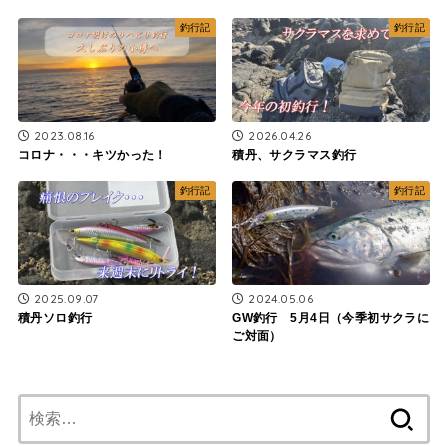
釣行記
釣行記
2023.08.16
2026.04.26
コロナ・・・キツかった！
積丹、サクラマス釣行
釣行記
釣行記
2025.09.07
2024.05.06
積丹ソロ釣行
GW釣行 5月4日（今季初サクラに
ご対面）
検
索: