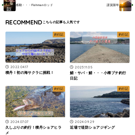
感動・・・Fishmanロッド
謹賀新年
RECOMMEND
釣行記
釣行記
2022.04.17
2023.11.05
積丹！初の海サクラに挑戦！
鯖・サバ・鯖・・・小樽プチ釣行
日記
釣行記
釣行記
2024.07.07
2024.09.29
久しぶりの釣行！積丹ショアヒラ
近場で堤防ショアジギング
メ