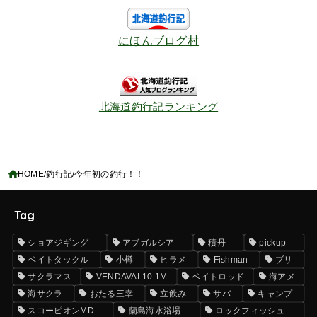
にほんブログ村
北海道釣行記ランキング
HOME
釣行記
今年初の釣行！！
Tag
ショアジギング
アブガルシア
積丹
pickup
ベイトタックル
小樽
ヒラメ
Fishman
ブリ
サクラマス
VENDAVAL10.1M
ベイトロッド
海アメ
海サクラ
おたる三幸
立飲み
サバ
キャンプ
スコーピオンMD
蘭島海水浴場
ロックフィッシュ