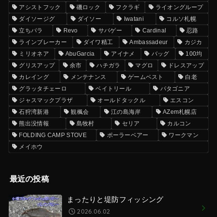
アシストフック
磯ロック
フクラギ
ライオングループ
ダイソージグ
ダイソー
Iwatani
コルソ札幌
立ちパラ
Revo
サバゲー
Cardinal
忍路
ラインブレーカー
ダイワ精工
Ambassadeur
カジカ
ミリオネア
AbuGarcia
アイナメ
バッグ
100均
グリスアップ
余市
ハチガラ
マグロ
ドレスアップ
カレイング
メンテナンス
ゲームベスト
白老
グラッタチェーロ
ベイトリール
パタゴニア
ジャスマックプラザ
オールドタックル
エスコン
石狩湾新港
観楓会
江の島海岸
AZem札幌店
熊出没情報
島牧村
セリア
カルコン
FOLDING CAMP STOVE
ポーラーベアー
ワークマン
メイホウ
最近の投稿
まったりと堤防フィッシング
2026.06.02