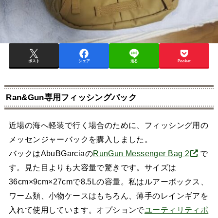
ポスト
シェア
送る
Pocket
Ran&Gun専用フィッシングバック
近場の海へ軽装で行く場合のために、フィッシング用の
メッセンジャーバックを購入しました。
バックはAbuBGarciaの
RunGun Messenger Bag 2
で
す。見た目よりも大容量で驚きです。サイズは
36cm×9cm×27cmで8.5Lの容量。私はルアーボックス、
ワーム類、小物ケースはもちろん、薄手のレインギアを
入れて使用しています。オプションで
ユーティリティポ