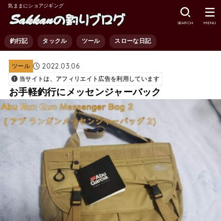
気ままにショアジギング
SEARCH
MENU
釣行記
タックル
ツール
スローな日記
2022.03.06
ツール
当サイトは、アフィリエイト広告を利用しています
お手軽釣行にメッセンジャーバック