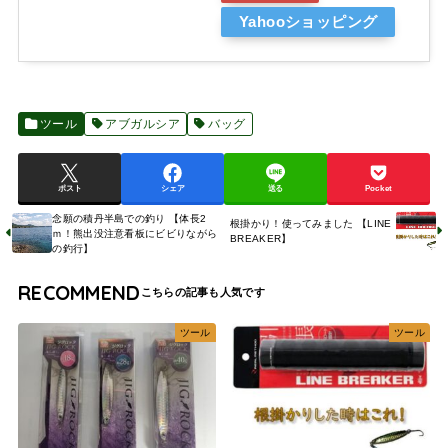
Yahooショッピング
ツール
アブガルシア
バッグ
ポスト
シェア
送る
Pocket
念願の積丹半島での釣り 【体長2
根掛かり！使ってみました 【LINE
ｍ！熊出没注意看板にビビりながら
BREAKER】
の釣行】
RECOMMEND
ツール
ツール