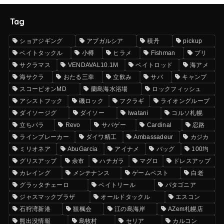
Tag
ショアジギング
アブガルシア
積丹
pickup
ベイトタックル
小樽
ヒラメ
Fishman
ブリ
サクラマス
VENDAVAL10.1M
ベイトロッド
海アメ
海サクラ
おたる三幸
立飲み
サバ
キャンプ
スコーピオンMD
蘭島海水浴場
ロックフィッシュ
アシストフック
磯ロック
フクラギ
ライオングループ
ダイソージグ
ダイソー
Iwatani
コルソ札幌
立ちパラ
Revo
サバゲー
Cardinal
忍路
ラインブレーカー
ダイワ精工
Ambassadeur
カジカ
ミリオネア
AbuGarcia
アイナメ
バッグ
100均
グリスアップ
余市
ハチガラ
マグロ
ドレスアップ
カレイング
メンテナンス
ゲームベスト
白老
グラッタチェーロ
ベイトリール
パタゴニア
ジャスマックプラザ
オールドタックル
エスコン
石狩湾新港
観楓会
江の島海岸
AZem札幌店
熊出没情報
島牧村
セリア
カルコン