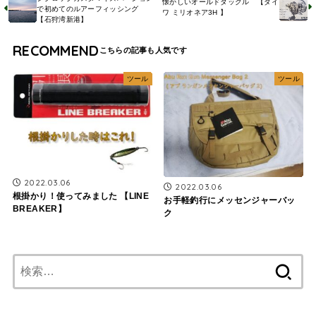
懐かしいオールドタックル 【ダイ
で初めてのルアーフィッシング
ワ ミリオネア3H 】
【石狩湾新港】
RECOMMEND
ツール
ツール
2022.03.06
2022.03.06
根掛かり！使ってみました 【LINE
お手軽釣行にメッセンジャーバッ
BREAKER】
ク
検
索: