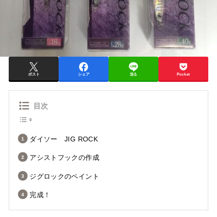
ポスト
シェア
送る
Pocket
目次
ダイソー JIG ROCK
アシストフックの作成
ジグロックのペイント
完成！