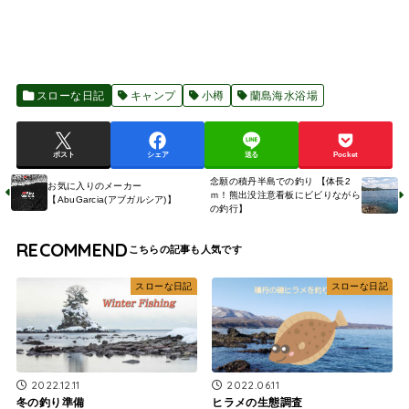
スローな日記
キャンプ
小樽
蘭島海水浴場
ポスト
シェア
送る
Pocket
念願の積丹半島での釣り 【体長2
お気に入りのメーカー
ｍ！熊出没注意看板にビビりながら
【AbuGarcia(アブガルシア)】
の釣行】
RECOMMEND
スローな日記
スローな日記
2022.12.11
2022.06.11
冬の釣り準備
ヒラメの生態調査