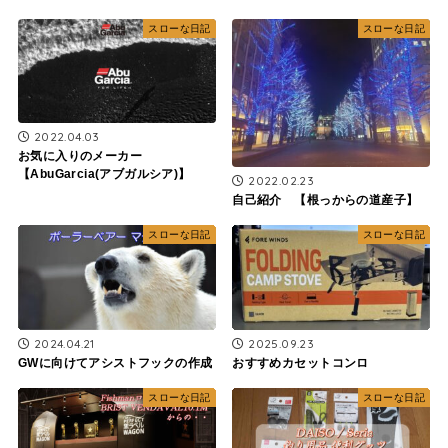
スローな日記
スローな日記
2022.04.03
お気に入りのメーカー
【AbuGarcia(アブガルシア)】
2022.02.23
自己紹介 【根っからの道産子】
スローな日記
スローな日記
2024.04.21
2025.09.23
GWに向けてアシストフックの作成
おすすめカセットコンロ
スローな日記
スローな日記