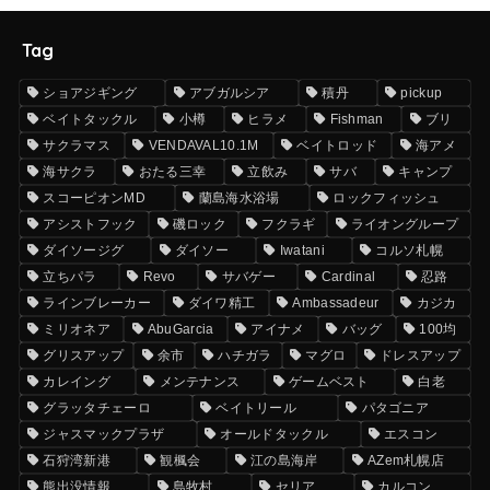
Tag
ショアジギング
アブガルシア
積丹
pickup
ベイトタックル
小樽
ヒラメ
Fishman
ブリ
サクラマス
VENDAVAL10.1M
ベイトロッド
海アメ
海サクラ
おたる三幸
立飲み
サバ
キャンプ
スコーピオンMD
蘭島海水浴場
ロックフィッシュ
アシストフック
磯ロック
フクラギ
ライオングループ
ダイソージグ
ダイソー
Iwatani
コルソ札幌
立ちパラ
Revo
サバゲー
Cardinal
忍路
ラインブレーカー
ダイワ精工
Ambassadeur
カジカ
ミリオネア
AbuGarcia
アイナメ
バッグ
100均
グリスアップ
余市
ハチガラ
マグロ
ドレスアップ
カレイング
メンテナンス
ゲームベスト
白老
グラッタチェーロ
ベイトリール
パタゴニア
ジャスマックプラザ
オールドタックル
エスコン
石狩湾新港
観楓会
江の島海岸
AZem札幌店
熊出没情報
島牧村
セリア
カルコン